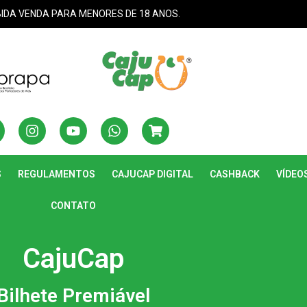
BIDA VENDA PARA MENORES DE 18 ANOS.
S
REGULAMENTOS
CAJUCAP DIGITAL
CASHBACK
VÍDEO
CONTATO
CajuCap
Bilhete Premiável