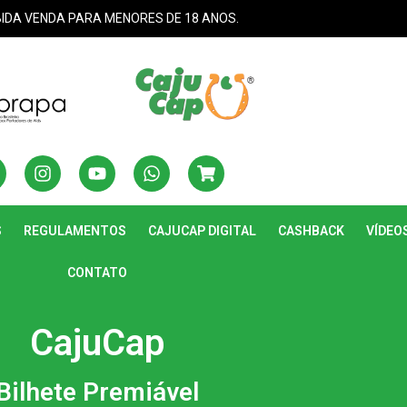
BIDA VENDA PARA MENORES DE 18 ANOS.
S
REGULAMENTOS
CAJUCAP DIGITAL
CASHBACK
VÍDEO
CONTATO
CajuCap
Bilhete Premiável