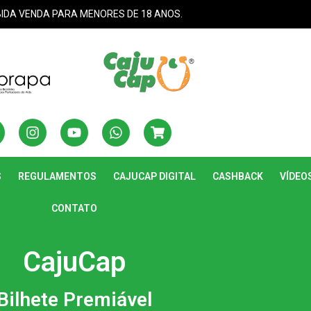
BIDA VENDA PARA MENORES DE 18 ANOS.
S
REGULAMENTOS
CAJUCAP DIGITAL
CASHBACK
VÍDEO
CONTATO
CajuCap
Bilhete Premiável