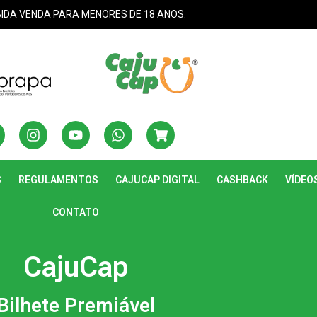
BIDA VENDA PARA MENORES DE 18 ANOS.
S
REGULAMENTOS
CAJUCAP DIGITAL
CASHBACK
VÍDEO
CONTATO
CajuCap
Bilhete Premiável